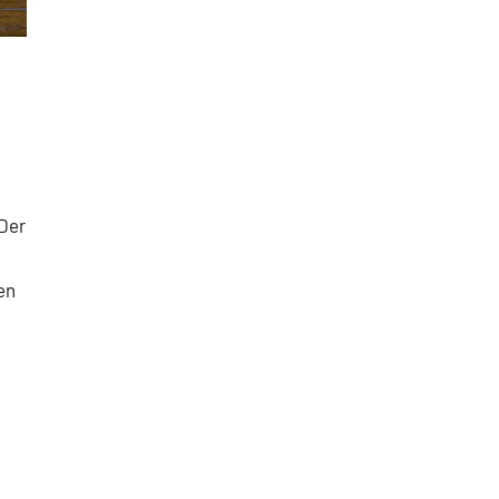
 Der
en