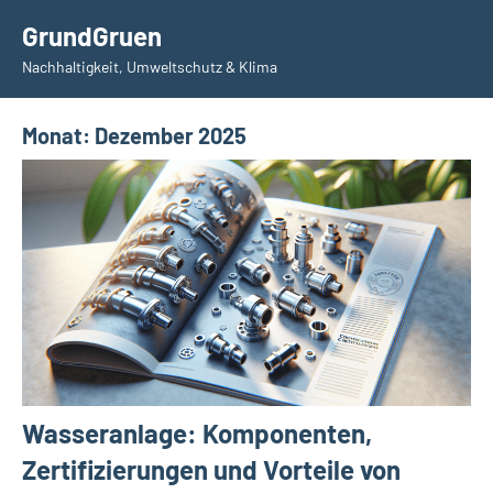
Zum
GrundGruen
Inhalt
Nachhaltigkeit, Umweltschutz & Klima
springen
Monat:
Dezember 2025
Wasseranlage: Komponenten,
Zertifizierungen und Vorteile von