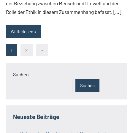
der Beziehung zwischen Mensch und Umwelt und der
Rolle der Ethik in diesem Zusammenhang befasst. […]
Weiterlesen
Seitennummerierung
Nächste
1
2
»
Beiträge
der
Beiträge
Suchen
Suchen
Neueste Beiträge