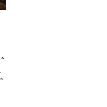
re.
s
re