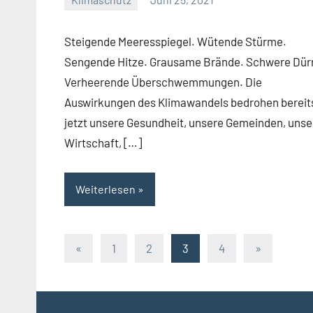
Josef
Steigende Meeresspiegel. Wütende Stürme.
Sengende Hitze. Grausame Brände. Schwere Dür
Verheerende Überschwemmungen. Die
Auswirkungen des Klimawandels bedrohen bereit
jetzt unsere Gesundheit, unsere Gemeinden, unse
Wirtschaft, […]
Weiterlesen
Seitennummerierung
Vorherige
Nächste
«
1
2
3
4
»
Beiträge
Beiträge
der
Beiträge